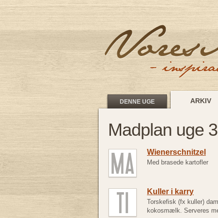
ARKIV
DENNE UGE
Madplan uge 3
Wienerschnitzel
Med brasede kartofler
Kuller i karry
Torskefisk (fx kuller) da
kokosmælk. Serveres me