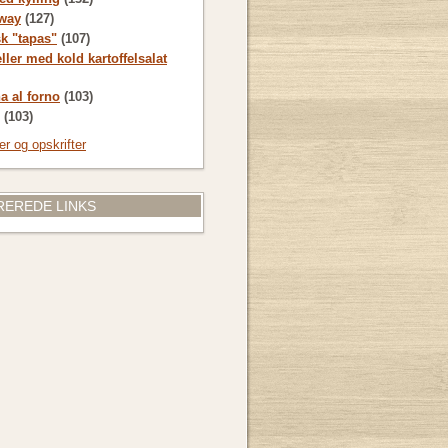
way
(127)
sk "tapas"
(107)
ller med kold kartoffelsalat
a al forno
(103)
(103)
ter og opskrifter
EREDE LINKS