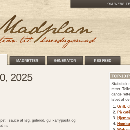
OM WEBSIT
MADRETTER
GENERATOR
RSS FEED
0, 2025
TOP-10 
Statistisk
retter. Tal
gange rett
løbet af d
Grill, 
På café
Hjemme
mpet i sauce af løg, gulerod, gul karrypasta og
Hambu
d ris.
Wok me