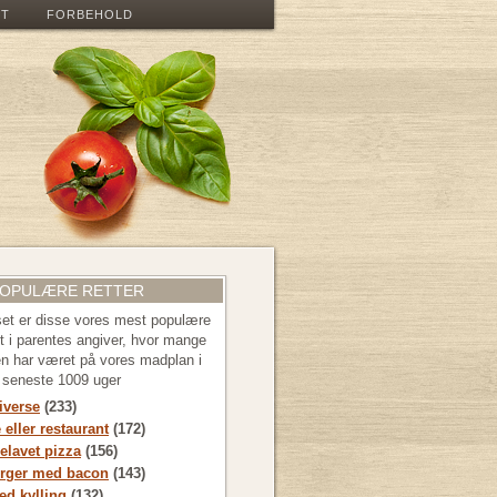
ET
FORBEHOLD
POPULÆRE RETTER
 set er disse vores mest populære
let i parentes angiver, hvor mange
en har været på vores madplan i
e seneste 1009 uger
diverse
(233)
 eller restaurant
(172)
lavet pizza
(156)
rger med bacon
(143)
d kylling
(132)