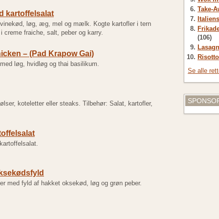
Take-A
d kartoffelsalat
Italien
svinekød, løg, æg, mel og mælk. Kogte kartofler i tern
Frikade
 i creme fraiche, salt, peber og karry.
(106)
Lasagn
hicken – (Pad Krapow Gai)
Risotto
 med løg, hvidløg og thai basilikum.
Se alle ret
SPONSOR
ølser, koteletter eller steaks. Tilbehør: Salat, kartofler,
offelsalat
artoffelsalat.
ksekødsfyld
 med fyld af hakket oksekød, løg og grøn peber.