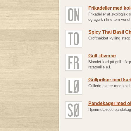
Frikadeller med kol
Frikadeller af økologisk 
og agurk i fine tern vendt
Spicy Thai Basil C
Grofthakket kylling stegt
Grill, diverse
Blandet kød på grill - fx p
ratatouille e.l.
Grillpølser med kart
Grillede pølser med kold k
Pandekager med o
Hjemmelavede pandekager