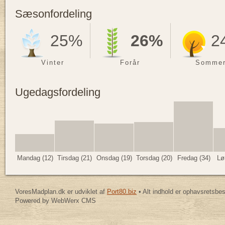
Sæsonfordeling
25%
26%
2
Vinter
Forår
Somme
Ugedagsfordeling
Mandag (12)
Tirsdag (21)
Onsdag (19)
Torsdag (20)
Fredag (34)
Lø
VoresMadplan.dk er udviklet af
Port80.biz
• Alt indhold er ophavsretsbe
Powered by WebWerx CMS