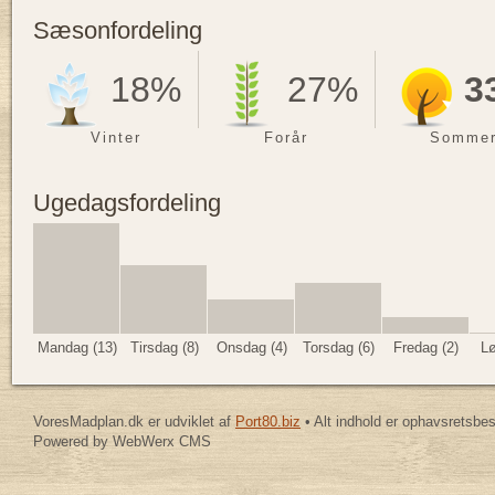
Sæsonfordeling
18%
27%
3
Vinter
Forår
Somme
Ugedagsfordeling
Mandag (13)
Tirsdag (8)
Onsdag (4)
Torsdag (6)
Fredag (2)
Lø
VoresMadplan.dk er udviklet af
Port80.biz
• Alt indhold er ophavsretsbe
Powered by WebWerx CMS