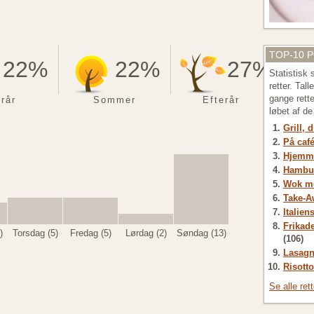
TOP-10 
22%
22%
27%
Statistisk
retter. Tal
gange rett
rår
Sommer
Efterår
løbet af d
Grill, 
På café
Hjemme
Hambu
Wok me
Take-A
Italien
Frikade
)
Torsdag (5)
Fredag (5)
Lørdag (2)
Søndag (13)
(106)
Lasagn
Risotto
Se alle ret