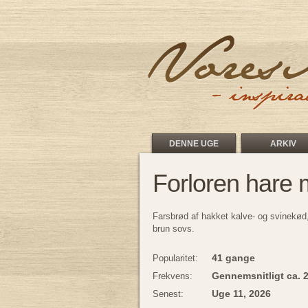
DENNE UGE
ARKIV
Forloren hare 
Farsbrød af hakket kalve- og svinekød
brun sovs.
41 gange
Popularitet:
Gennemsnitligt ca. 
Frekvens:
Uge 11, 2026
Senest: