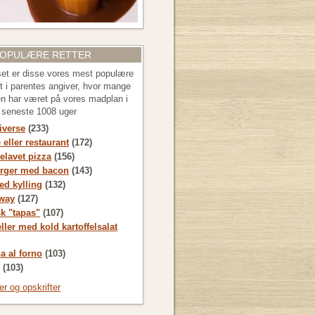
POPULÆRE RETTER
 set er disse vores mest populære
let i parentes angiver, hvor mange
en har været på vores madplan i
e seneste 1008 uger
diverse
(233)
 eller restaurant
(172)
lavet pizza
(156)
rger med bacon
(143)
d kylling
(132)
way
(127)
sk "tapas"
(107)
ller med kold kartoffelsalat
a al forno
(103)
(103)
ter og opskrifter