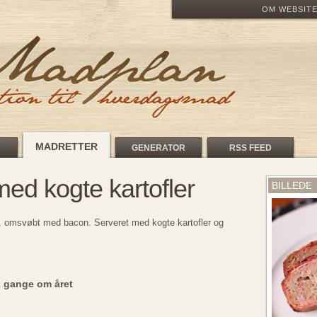
OM WEBSIT
MADRETTER
GENERATOR
RSS FEED
med kogte kartofler
BILLEDE
, omsvøbt med bacon. Serveret med kogte kartofler og
2 gange om året