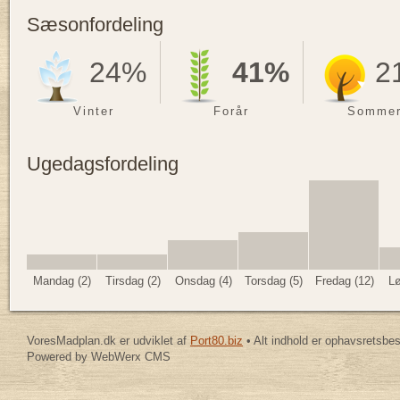
Sæsonfordeling
24%
41%
2
Vinter
Forår
Somme
Ugedagsfordeling
Mandag (2)
Tirsdag (2)
Onsdag (4)
Torsdag (5)
Fredag (12)
Lø
VoresMadplan.dk er udviklet af
Port80.biz
• Alt indhold er ophavsretsbe
Powered by WebWerx CMS