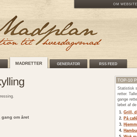
OM WEBSIT
MADRETTER
GENERATOR
RSS FEED
ylling
TOP-10 
Statistisk
retter. Tal
dressing.
gange rett
løbet af d
Grill, 
1 gang om året
På café
Hjemme
Hambu
Wok me