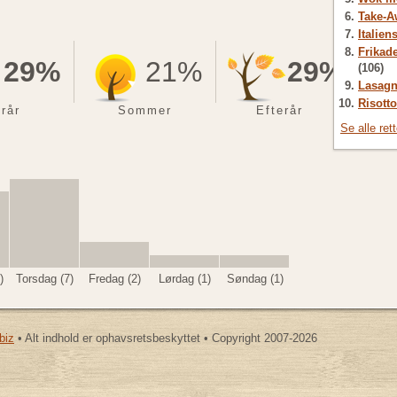
Take-A
Italien
Frikade
29%
21%
29%
(106)
Lasagn
Risotto
rår
Sommer
Efterår
Se alle ret
)
Torsdag (7)
Fredag (2)
Lørdag (1)
Søndag (1)
biz
• Alt indhold er ophavsretsbeskyttet • Copyright 2007-2026