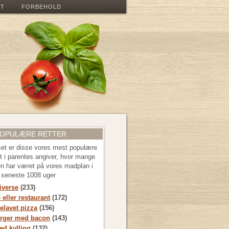
ET
FORBEHOLD
POPULÆRE RETTER
 set er disse vores mest populære
let i parentes angiver, hvor mange
en har været på vores madplan i
e seneste 1008 uger
diverse
(233)
 eller restaurant
(172)
lavet pizza
(156)
rger med bacon
(143)
d kylling
(132)