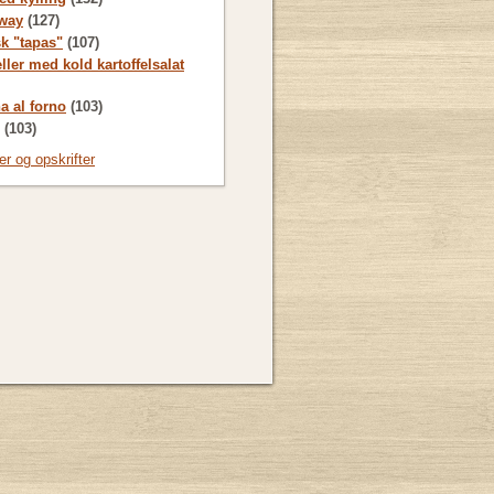
way
(127)
sk "tapas"
(107)
ller med kold kartoffelsalat
a al forno
(103)
(103)
ter og opskrifter